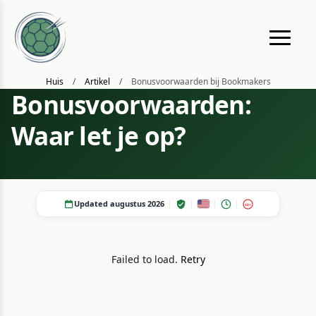
Huis
/
Artikel
/
Bonusvoorwaarden bij Bookmakers
Bonusvoorwaarden:
Waar let je op?
Updated augustus 2026
18+
Failed to load.
Retry