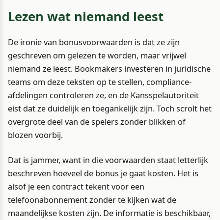
Lezen wat niemand leest
De ironie van bonusvoorwaarden is dat ze zijn
geschreven om gelezen te worden, maar vrijwel
niemand ze leest. Bookmakers investeren in juridische
teams om deze teksten op te stellen, compliance-
afdelingen controleren ze, en de Kansspelautoriteit
eist dat ze duidelijk en toegankelijk zijn. Toch scrolt het
overgrote deel van de spelers zonder blikken of
blozen voorbij.
Dat is jammer, want in die voorwaarden staat letterlijk
beschreven hoeveel de bonus je gaat kosten. Het is
alsof je een contract tekent voor een
telefoonabonnement zonder te kijken wat de
maandelijkse kosten zijn. De informatie is beschikbaar,