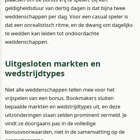
geldigheidsduur van dertig dagen is dat bijna twee
weddenschappen per dag. Voor een casual speler is
dat een onrealistisch ritme, en de dwang om dagelijks
te wedden kan leiden tot ondoordachte
weddenschappen.
Uitgesloten markten en
wedstrijdtypes
Niet alle weddenschappen tellen mee voor het
vrijspelen van een bonus. Bookmakers sluiten
bepaalde markten en wedstrijdtypes uit, en deze
uitzonderingen staan zelden prominent vermeld. Je
vindt ze doorgaans pas in de volledige
bonusvoorwaarden, niet in de samenvatting op de