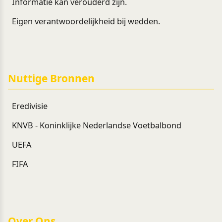
Informatie kan verouderd zijn.
Eigen verantwoordelijkheid bij wedden.
Nuttige Bronnen
Eredivisie
KNVB - Koninklijke Nederlandse Voetbalbond
UEFA
FIFA
Over Ons