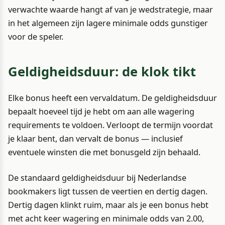
verwachte waarde hangt af van je wedstrategie, maar
in het algemeen zijn lagere minimale odds gunstiger
voor de speler.
Geldigheidsduur: de klok tikt
Elke bonus heeft een vervaldatum. De geldigheidsduur
bepaalt hoeveel tijd je hebt om aan alle wagering
requirements te voldoen. Verloopt de termijn voordat
je klaar bent, dan vervalt de bonus — inclusief
eventuele winsten die met bonusgeld zijn behaald.
De standaard geldigheidsduur bij Nederlandse
bookmakers ligt tussen de veertien en dertig dagen.
Dertig dagen klinkt ruim, maar als je een bonus hebt
met acht keer wagering en minimale odds van 2.00,