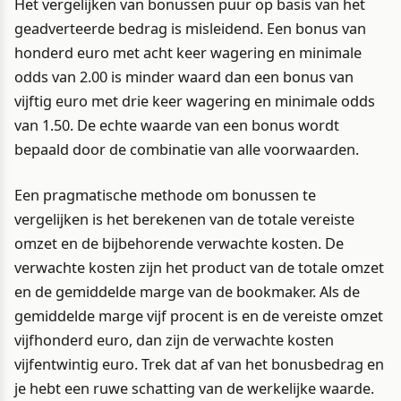
Het vergelijken van bonussen puur op basis van het
geadverteerde bedrag is misleidend. Een bonus van
honderd euro met acht keer wagering en minimale
odds van 2.00 is minder waard dan een bonus van
vijftig euro met drie keer wagering en minimale odds
van 1.50. De echte waarde van een bonus wordt
bepaald door de combinatie van alle voorwaarden.
Een pragmatische methode om bonussen te
vergelijken is het berekenen van de totale vereiste
omzet en de bijbehorende verwachte kosten. De
verwachte kosten zijn het product van de totale omzet
en de gemiddelde marge van de bookmaker. Als de
gemiddelde marge vijf procent is en de vereiste omzet
vijfhonderd euro, dan zijn de verwachte kosten
vijfentwintig euro. Trek dat af van het bonusbedrag en
je hebt een ruwe schatting van de werkelijke waarde.