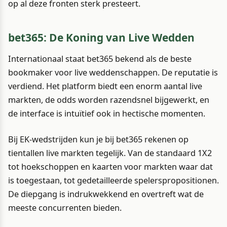
op al deze fronten sterk presteert.
bet365: De Koning van Live Wedden
Internationaal staat bet365 bekend als de beste
bookmaker voor live weddenschappen. De reputatie is
verdiend. Het platform biedt een enorm aantal live
markten, de odds worden razendsnel bijgewerkt, en
de interface is intuïtief ook in hectische momenten.
Bij EK-wedstrijden kun je bij bet365 rekenen op
tientallen live markten tegelijk. Van de standaard 1X2
tot hoekschoppen en kaarten voor markten waar dat
is toegestaan, tot gedetailleerde spelerspropositionen.
De diepgang is indrukwekkend en overtreft wat de
meeste concurrenten bieden.