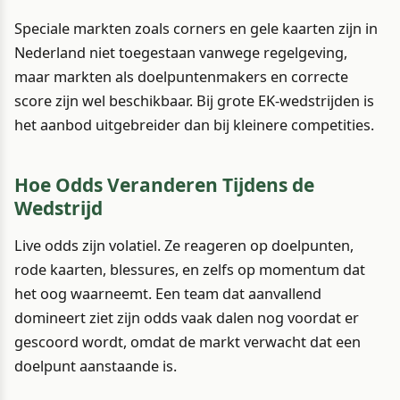
Speciale markten zoals corners en gele kaarten zijn in
Nederland niet toegestaan vanwege regelgeving,
maar markten als doelpuntenmakers en correcte
score zijn wel beschikbaar. Bij grote EK-wedstrijden is
het aanbod uitgebreider dan bij kleinere competities.
Hoe Odds Veranderen Tijdens de
Wedstrijd
Live odds zijn volatiel. Ze reageren op doelpunten,
rode kaarten, blessures, en zelfs op momentum dat
het oog waarneemt. Een team dat aanvallend
domineert ziet zijn odds vaak dalen nog voordat er
gescoord wordt, omdat de markt verwacht dat een
doelpunt aanstaande is.