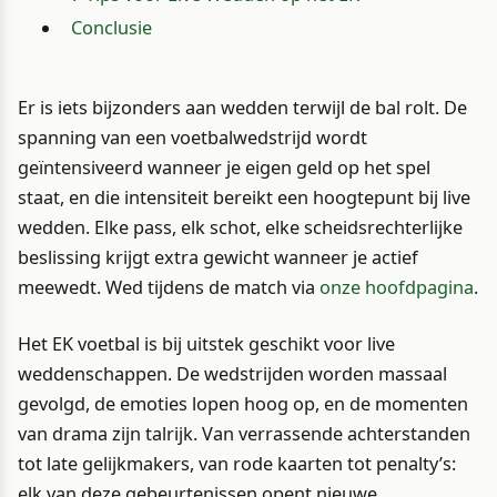
Conclusie
Er is iets bijzonders aan wedden terwijl de bal rolt. De
spanning van een voetbalwedstrijd wordt
geïntensiveerd wanneer je eigen geld op het spel
staat, en die intensiteit bereikt een hoogtepunt bij live
wedden. Elke pass, elk schot, elke scheidsrechterlijke
beslissing krijgt extra gewicht wanneer je actief
meewedt. Wed tijdens de match via
onze hoofdpagina
.
Het EK voetbal is bij uitstek geschikt voor live
weddenschappen. De wedstrijden worden massaal
gevolgd, de emoties lopen hoog op, en de momenten
van drama zijn talrijk. Van verrassende achterstanden
tot late gelijkmakers, van rode kaarten tot penalty’s:
elk van deze gebeurtenissen opent nieuwe