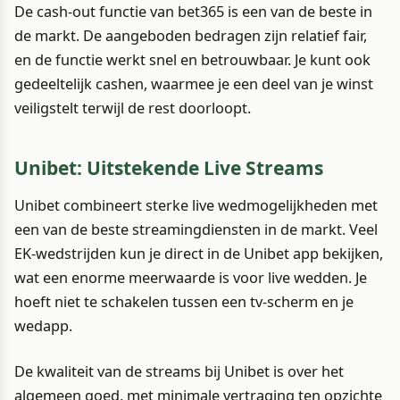
De cash-out functie van bet365 is een van de beste in
de markt. De aangeboden bedragen zijn relatief fair,
en de functie werkt snel en betrouwbaar. Je kunt ook
gedeeltelijk cashen, waarmee je een deel van je winst
veiligstelt terwijl de rest doorloopt.
Unibet: Uitstekende Live Streams
Unibet combineert sterke live wedmogelijkheden met
een van de beste streamingdiensten in de markt. Veel
EK-wedstrijden kun je direct in de Unibet app bekijken,
wat een enorme meerwaarde is voor live wedden. Je
hoeft niet te schakelen tussen een tv-scherm en je
wedapp.
De kwaliteit van de streams bij Unibet is over het
algemeen goed, met minimale vertraging ten opzichte