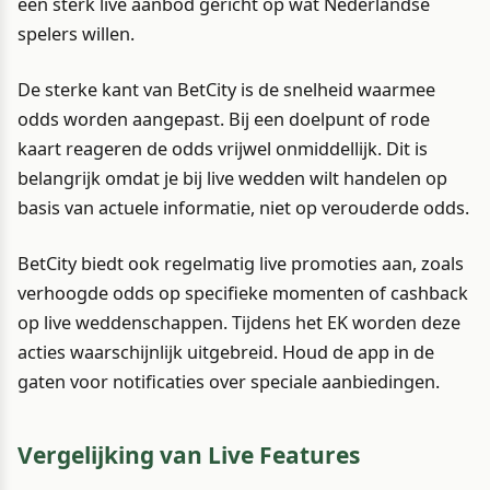
een sterk live aanbod gericht op wat Nederlandse
spelers willen.
De sterke kant van BetCity is de snelheid waarmee
odds worden aangepast. Bij een doelpunt of rode
kaart reageren de odds vrijwel onmiddellijk. Dit is
belangrijk omdat je bij live wedden wilt handelen op
basis van actuele informatie, niet op verouderde odds.
BetCity biedt ook regelmatig live promoties aan, zoals
verhoogde odds op specifieke momenten of cashback
op live weddenschappen. Tijdens het EK worden deze
acties waarschijnlijk uitgebreid. Houd de app in de
gaten voor notificaties over speciale aanbiedingen.
Vergelijking van Live Features