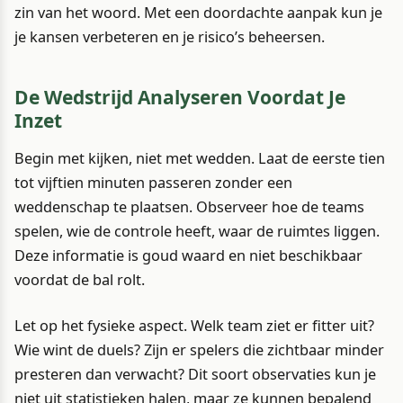
zin van het woord. Met een doordachte aanpak kun je
je kansen verbeteren en je risico’s beheersen.
De Wedstrijd Analyseren Voordat Je
Inzet
Begin met kijken, niet met wedden. Laat de eerste tien
tot vijftien minuten passeren zonder een
weddenschap te plaatsen. Observeer hoe de teams
spelen, wie de controle heeft, waar de ruimtes liggen.
Deze informatie is goud waard en niet beschikbaar
voordat de bal rolt.
Let op het fysieke aspect. Welk team ziet er fitter uit?
Wie wint de duels? Zijn er spelers die zichtbaar minder
presteren dan verwacht? Dit soort observaties kun je
niet uit statistieken halen, maar ze kunnen bepalend