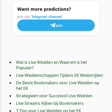
Want more predictions?
Join our
Telegram channel
Join
Wat is Live Wedden en Waarom is het
Populair?
Live Weddenschappen Tijdens EK Wedstrijden
De Beste Bookmakers voor Live Wedden op
het EK
Strategieën voor Succesvol Live Wedden
Live Streams Kijken bij Bookmakers
7 Tips voor Live Wedden op het EK