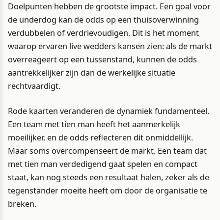
Doelpunten hebben de grootste impact. Een goal voor
de underdog kan de odds op een thuisoverwinning
verdubbelen of verdrievoudigen. Dit is het moment
waarop ervaren live wedders kansen zien: als de markt
overreageert op een tussenstand, kunnen de odds
aantrekkelijker zijn dan de werkelijke situatie
rechtvaardigt.
Rode kaarten veranderen de dynamiek fundamenteel.
Een team met tien man heeft het aanmerkelijk
moeilijker, en de odds reflecteren dit onmiddellijk.
Maar soms overcompenseert de markt. Een team dat
met tien man verdedigend gaat spelen en compact
staat, kan nog steeds een resultaat halen, zeker als de
tegenstander moeite heeft om door de organisatie te
breken.