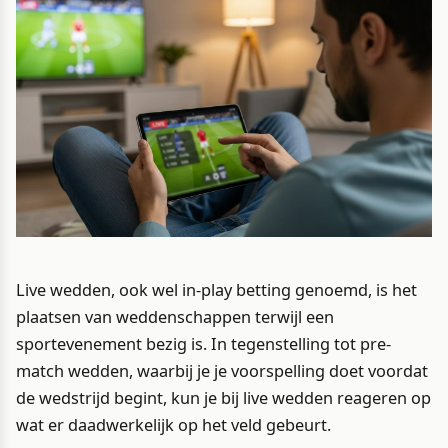
Live wedden, ook wel in-play betting genoemd, is het
plaatsen van weddenschappen terwijl een
sportevenement bezig is. In tegenstelling tot pre-
match wedden, waarbij je je voorspelling doet voordat
de wedstrijd begint, kun je bij live wedden reageren op
wat er daadwerkelijk op het veld gebeurt.