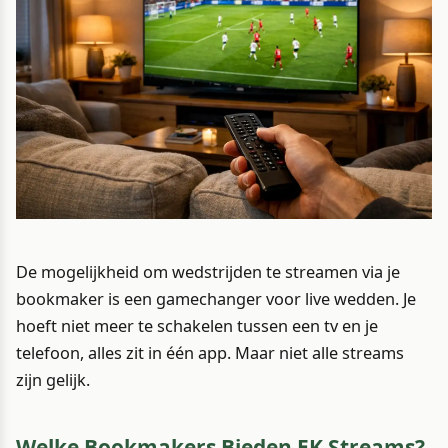
De mogelijkheid om wedstrijden te streamen via je
bookmaker is een gamechanger voor live wedden. Je
hoeft niet meer te schakelen tussen een tv en je
telefoon, alles zit in één app. Maar niet alle streams
zijn gelijk.
Welke Bookmakers Bieden EK Streams?