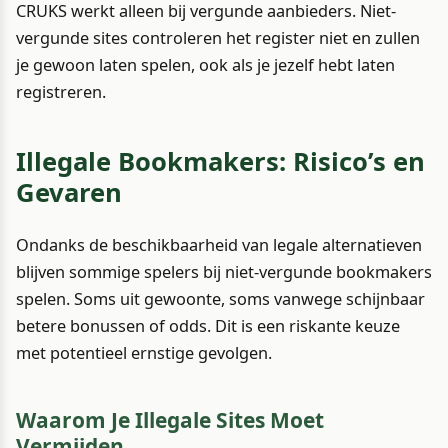
CRUKS werkt alleen bij vergunde aanbieders. Niet-
vergunde sites controleren het register niet en zullen
je gewoon laten spelen, ook als je jezelf hebt laten
registreren.
Illegale Bookmakers: Risico’s en
Gevaren
Ondanks de beschikbaarheid van legale alternatieven
blijven sommige spelers bij niet-vergunde bookmakers
spelen. Soms uit gewoonte, soms vanwege schijnbaar
betere bonussen of odds. Dit is een riskante keuze
met potentieel ernstige gevolgen.
Waarom Je Illegale Sites Moet
Vermijden