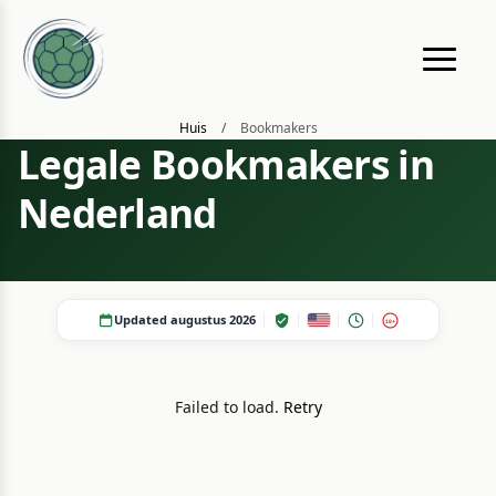
Huis
/
Bookmakers
Legale Bookmakers in
Nederland
Updated augustus 2026
18+
Failed to load.
Retry