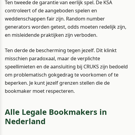
Ten tweede de garantie van eerlijk spel. De KSA
controleert of de aangeboden spelen en
weddenschappen fair zijn. Random number
generators worden getest, odds moeten redelijk zijn,
en misleidende praktijken zijn verboden.
Ten derde de bescherming tegen jezelf. Dit klinkt
misschien paradoxaal, maar de verplichte
speellimieten en de aansluiting bij CRUKS zijn bedoeld
om problematisch gokgedrag te voorkomen of te
beperken. Je kunt jezelf grenzen stellen die de
bookmaker moet respecteren.
Alle Legale Bookmakers in
Nederland