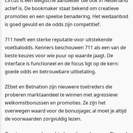
Circus is een Belgische aanbieder die ook in Nederland
actief is. De bookmaker staat bekend om creatieve
promoties en een speelse benadering. Het wedaanbod
is goed gevuld en de odds zijn competitief.
711 heeft een sterke reputatie voor uitstekende
voetbalodds. Kenners beschouwen 711 als een van de
beste keuzes voor wie puur op waarde jaagt. De
interface is functioneel en de focus ligt op de kern:
goede odds en betrouwbare uitbetaling.
ZEbet en Betnation zijn nieuwere toetreders die
proberen marktaandeel te winnen met agressieve
welkomstbonussen en promoties. Ze zijn het
overwegen waard voor de bonusjager, al moet je altijd
de voorwaarden zorgvuldig lezen.