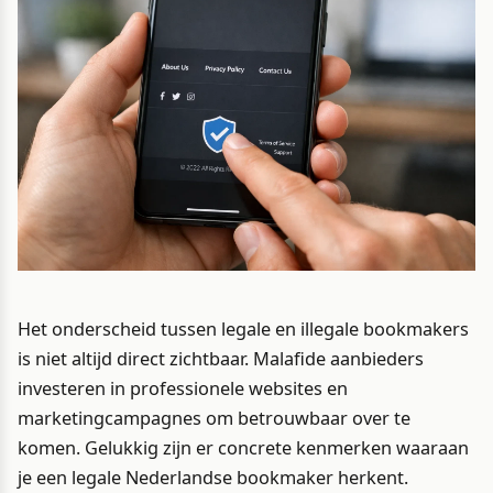
Het onderscheid tussen legale en illegale bookmakers
is niet altijd direct zichtbaar. Malafide aanbieders
investeren in professionele websites en
marketingcampagnes om betrouwbaar over te
komen. Gelukkig zijn er concrete kenmerken waaraan
je een legale Nederlandse bookmaker herkent.