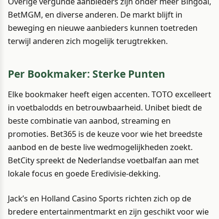
Overige vergunde aanbieders zijn onder meer Bingoal,
BetMGM, en diverse anderen. De markt blijft in
beweging en nieuwe aanbieders kunnen toetreden
terwijl anderen zich mogelijk terugtrekken.
Per Bookmaker: Sterke Punten
Elke bookmaker heeft eigen accenten. TOTO excelleert
in voetbalodds en betrouwbaarheid. Unibet biedt de
beste combinatie van aanbod, streaming en
promoties. Bet365 is de keuze voor wie het breedste
aanbod en de beste live wedmogelijkheden zoekt.
BetCity spreekt de Nederlandse voetbalfan aan met
lokale focus en goede Eredivisie-dekking.
Jack’s en Holland Casino Sports richten zich op de
bredere entertainmentmarkt en zijn geschikt voor wie