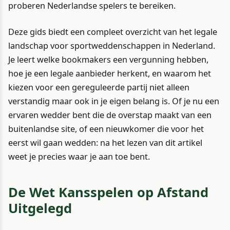
proberen Nederlandse spelers te bereiken.
Deze gids biedt een compleet overzicht van het legale
landschap voor sportweddenschappen in Nederland.
Je leert welke bookmakers een vergunning hebben,
hoe je een legale aanbieder herkent, en waarom het
kiezen voor een gereguleerde partij niet alleen
verstandig maar ook in je eigen belang is. Of je nu een
ervaren wedder bent die de overstap maakt van een
buitenlandse site, of een nieuwkomer die voor het
eerst wil gaan wedden: na het lezen van dit artikel
weet je precies waar je aan toe bent.
De Wet Kansspelen op Afstand
Uitgelegd