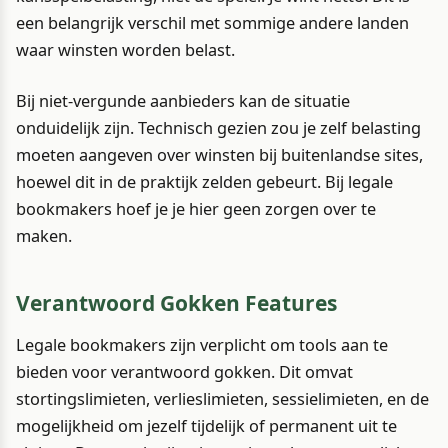
een belangrijk verschil met sommige andere landen
waar winsten worden belast.
Bij niet-vergunde aanbieders kan de situatie
onduidelijk zijn. Technisch gezien zou je zelf belasting
moeten aangeven over winsten bij buitenlandse sites,
hoewel dit in de praktijk zelden gebeurt. Bij legale
bookmakers hoef je je hier geen zorgen over te
maken.
Verantwoord Gokken Features
Legale bookmakers zijn verplicht om tools aan te
bieden voor verantwoord gokken. Dit omvat
stortingslimieten, verlieslimieten, sessielimieten, en de
mogelijkheid om jezelf tijdelijk of permanent uit te