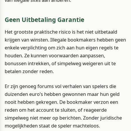
Geen Uitbetaling Garantie
Het grootste praktische risico is het niet uitbetaald
krijgen van winsten. Illegale bookmakers hebben geen
enkele verplichting om zich aan hun eigen regels te
houden. Ze kunnen voorwaarden aanpassen,
bonussen intrekken, of simpelweg weigeren uit te
betalen zonder reden.
Er zijn genoeg forums vol verhalen van spelers die
duizenden euro’s hebben gewonnen maar hun geld
nooit hebben gekregen. De bookmaker verzon een
reden om het account te sluiten, of reageerde
simpelweg niet meer op berichten. Zonder juridische
mogelijkheden staat de speler machteloos.