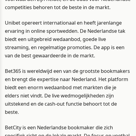
competities behoren tot de beste in de markt.
Unibet opereert internationaal en heeft jarenlange
ervaring in online sportwedden. De Nederlandse tak
biedt een uitgebreid wedaanbod, goede live
streaming, en regelmatige promoties. De app is een
van de best gewaardeerde in de markt.
Bet365 is wereldwijd een van de grootste bookmakers
en brengt die expertise naar Nederland. Het platform
biedt een enorm wedaanbod met markten die je
elders niet vindt. De live wedmogelijkheden zijn
uitstekend en de cash-out functie behoort tot de
beste.
BetCity is een Nederlandse bookmaker die zich
specifiek richt op de lokale markt. De focus op voetbal