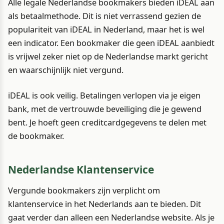
Alle legale Nederlandse bookmakers bieden iDEAL aan
als betaalmethode. Dit is niet verrassend gezien de
populariteit van iDEAL in Nederland, maar het is wel
een indicator. Een bookmaker die geen iDEAL aanbiedt
is vrijwel zeker niet op de Nederlandse markt gericht
en waarschijnlijk niet vergund.
iDEAL is ook veilig. Betalingen verlopen via je eigen
bank, met de vertrouwde beveiliging die je gewend
bent. Je hoeft geen creditcardgegevens te delen met
de bookmaker.
Nederlandse Klantenservice
Vergunde bookmakers zijn verplicht om
klantenservice in het Nederlands aan te bieden. Dit
gaat verder dan alleen een Nederlandse website. Als je