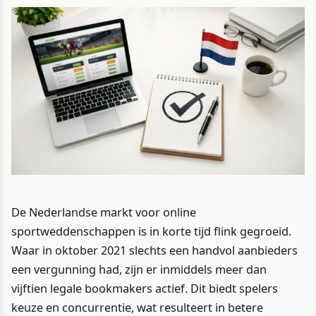
De Nederlandse markt voor online
sportweddenschappen is in korte tijd flink gegroeid.
Waar in oktober 2021 slechts een handvol aanbieders
een vergunning had, zijn er inmiddels meer dan
vijftien legale bookmakers actief. Dit biedt spelers
keuze en concurrentie, wat resulteert in betere