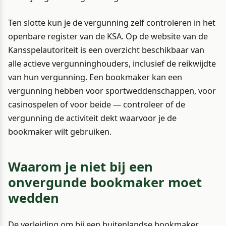
Ten slotte kun je de vergunning zelf controleren in het
openbare register van de KSA. Op de website van de
Kansspelautoriteit is een overzicht beschikbaar van
alle actieve vergunninghouders, inclusief de reikwijdte
van hun vergunning. Een bookmaker kan een
vergunning hebben voor sportweddenschappen, voor
casinospelen of voor beide — controleer of de
vergunning de activiteit dekt waarvoor je de
bookmaker wilt gebruiken.
Waarom je niet bij een
onvergunde bookmaker moet
wedden
De verleiding om bij een buitenlandse bookmaker