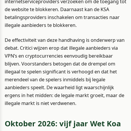
internetserviceproviders verzoeken om de toegang tot
de website te blokkeren. Daarnaast kan de KSA
betalingsproviders inschakelen om transacties naar
illegale aanbieders te blokkeren.
De effectiviteit van deze handhaving is onderwerp van
debat. Critici wijzen erop dat illegale aanbieders via
VPN’s en cryptocurrencies eenvoudig bereikbaar
blijven. Voorstanders betogen dat de drempel om
illegaal te spelen significant is verhoogd en dat het
merendeel van de spelers inmiddels bij legale
aanbieders speelt. De waarheid ligt waarschijnlijk
ergens in het midden: de legale markt groeit, maar de
illegale markt is niet verdwenen.
Oktober 2026: vijf jaar Wet Koa