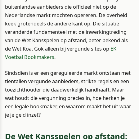
buitenlandse aanbieders die officieel niet op de
Nederlandse markt mochten opereren. De overheid
keek grotendeels de andere kant op. Die situatie
veranderde fundamenteel met de inwerkingtreding
van de Wet Kansspelen op afstand, beter bekend als
de Wet Koa. Gok alleen bij vergunde sites op
EK
Voetbal Bookmakers
.
Sindsdien is er een gereguleerde markt ontstaan met
tientallen vergunde aanbieders, strikte regels en een
toezichthouder die daadwerkelijk handhaaft. Maar
wat houdt die vergunning precies in, hoe herken je
een legale bookmaker, en waarom maakt het uit waar
je je geld inzet?
De Wet Kansspelen op afstand: