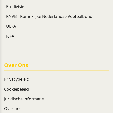
Eredivisie
KNVB - Koninklijke Nederlandse Voetbalbond
UEFA
FIFA
Over Ons
Privacybeleid
Cookiebeleid
Juridische informatie
Over ons