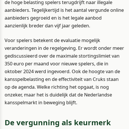
de hoge belasting spelers terugdrijft naar illegale
aanbieders. Tegelijkertijd is het aantal vergunde online
aanbieders gegroeid en is het legale aanbod
aanzienlijk breder dan vijf jaar geleden.
Voor spelers betekent de evaluatie mogelijk
veranderingen in de regelgeving. Er wordt onder meer
gediscussieerd over de maximale stortingslimiet van
350 euro per maand voor nieuwe spelers, die in
oktober 2024 werd ingevoerd. Ook de hoogte van de
kansspelbelasting en de effectiviteit van Cruks staan
op de agenda. Welke richting het opgaat, is nog
onzeker, maar het is duidelijk dat de Nederlandse
kansspelmarkt in beweging blijft.
De vergunning als keurmerk