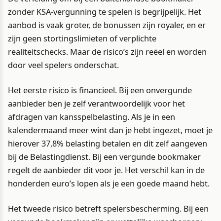
zonder KSA-vergunning te spelen is begrijpelijk. Het
aanbod is vaak groter, de bonussen zijn royaler, en er
zijn geen stortingslimieten of verplichte
realiteitschecks. Maar de risico’s zijn reëel en worden
door veel spelers onderschat.
Het eerste risico is financieel. Bij een onvergunde
aanbieder ben je zelf verantwoordelijk voor het
afdragen van kansspelbelasting. Als je in een
kalendermaand meer wint dan je hebt ingezet, moet je
hierover 37,8% belasting betalen en dit zelf aangeven
bij de Belastingdienst. Bij een vergunde bookmaker
regelt de aanbieder dit voor je. Het verschil kan in de
honderden euro’s lopen als je een goede maand hebt.
Het tweede risico betreft spelersbescherming. Bij een