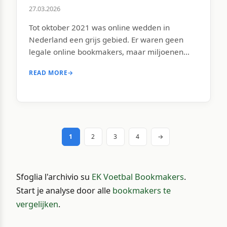
27.03.2026
Tot oktober 2021 was online wedden in
Nederland een grijs gebied. Er waren geen
legale online bookmakers, maar miljoenen
Nederlanders wedden vrolijk bij buitenlandse
READ MORE
→
aanbieders die officieel niet op de
Nederlandse markt mochten opereren. De
overheid keek grotendeels de andere kant op.
Die situatie veranderde fundamenteel met de
inwerkingtreding van de Wet Kansspelen op
afstand, […]
1
2
3
4
→
Sfoglia l'archivio su
EK Voetbal Bookmakers
.
Start je analyse door alle
bookmakers te
vergelijken
.