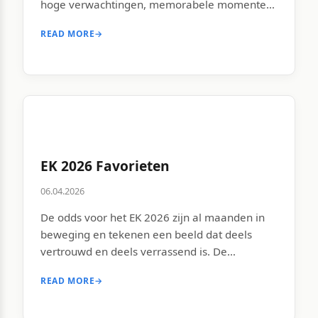
hoge verwachtingen, memorabele momenten
en een hardnekkige traditie van net niet. Van
READ MORE
→
de verloren WK-finale in 2010 tot de
verrassende uitschakeling op het EK 2021 door
Tsjechië, Oranje weet als geen ander hoe het
voelt om als favoriet te beginnen […]
EK 2026 Favorieten
06.04.2026
De odds voor het EK 2026 zijn al maanden in
beweging en tekenen een beeld dat deels
vertrouwd en deels verrassend is. De
bookmakers zijn het in grote lijnen eens over
READ MORE
→
de top van de ranglijst, maar de nuances zijn
interessant. Wie het toernooi uiteindelijk wint