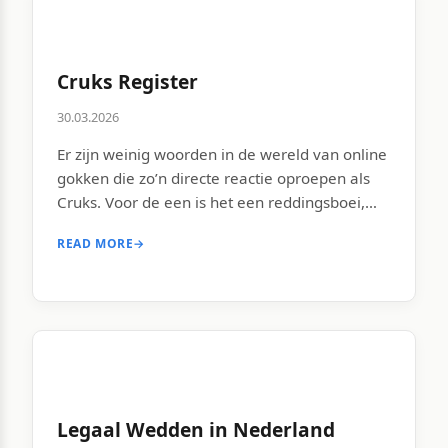
Cruks Register
30.03.2026
Er zijn weinig woorden in de wereld van online
gokken die zo’n directe reactie oproepen als
Cruks. Voor de een is het een reddingsboei,
voor de ander een gevangenis, en voor weer
READ MORE
→
een ander een abstract begrip waar ze vaag
van hebben gehoord maar nooit serieus over
hebben nagedacht. Toch is het Centraal
Register Uitsluiting […]
Legaal Wedden in Nederland