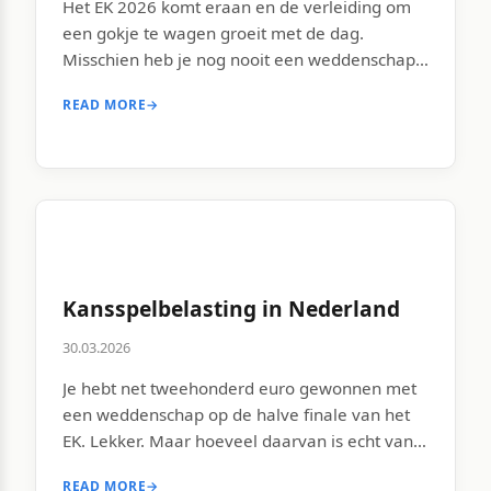
Het EK 2026 komt eraan en de verleiding om
een gokje te wagen groeit met de dag.
Misschien heb je nog nooit een weddenschap
geplaatst, of misschien heb je het een keer
READ MORE
→
geprobeerd tijdens het vorige toernooi en
dacht je: dit kan slimmer. Beide scenario’s zijn
prima. Wedden op voetbal is geen
raketwetenschap, maar er […]
Kansspelbelasting in Nederland
30.03.2026
Je hebt net tweehonderd euro gewonnen met
een weddenschap op de halve finale van het
EK. Lekker. Maar hoeveel daarvan is echt van
jou? In Nederland hangt het antwoord op die
READ MORE
→