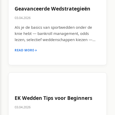
Geavanceerde Wedstrategieën
03.04.2026
Als je de basics van sportwedden onder de
knie hebt — bankroll management, odds
lezen, selectief weddenschappen kiezen —
wordt het tijd om een verdieping te maken.
READ MORE
→
Het EK 2026 biedt door zijn compacte format
en hoge intensiteit een uitstekend speelveld
voor gevorderde strategieën. De wedstrijden
zijn voorspelbaarder dan in de reguliere
competitie, de motivatie […]
EK Wedden Tips voor Beginners
03.04.2026