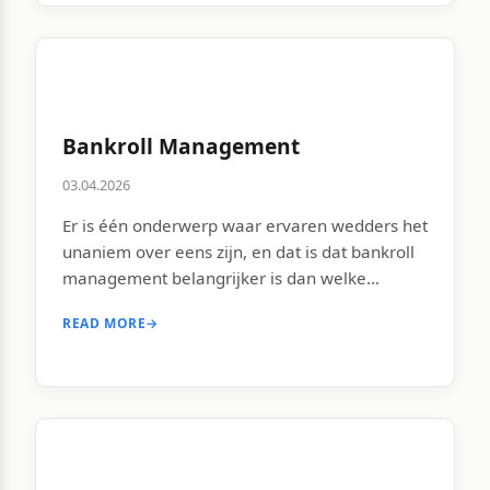
hangt af van vorm, fitheid, loting en een flinke
[…]
Bankroll Management
03.04.2026
Er is één onderwerp waar ervaren wedders het
unaniem over eens zijn, en dat is dat bankroll
management belangrijker is dan welke
voorspelling dan ook. Je kunt de beste analyse
READ MORE
→
ter wereld hebben, maar als je je geld
verkeerd beheert, ga je uiteindelijk naar huis
met lege handen. Het EK 2026 is een
emotioneel toernooi […]