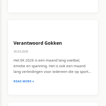
vraag af van één cruciaal detail: bij welke
bookmaker je hebt gespeeld. De
kansspelbelasting in Nederland is per 1 januari
2026 gestegen naar 37,8% […]
Verantwoord Gokken
30.03.2026
Het EK 2026 is een maand lang voetbal,
emotie en spanning. Het is ook een maand
lang verleidingen voor iedereen die op sport
wedt. Meer wedstrijden, meer aanbiedingen,
READ MORE
→
meer momenten waarop je denkt: nog eentje.
Verantwoord gokken is een term die vaak
klinkt als een verplicht waarschuwingslabel,
maar het is in werkelijkheid een set
gereedschappen […]